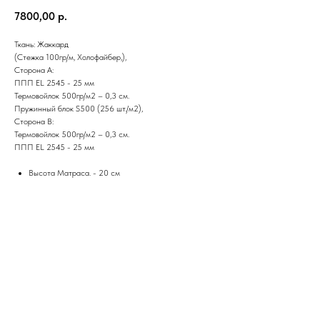
7800,00
р.
Ткань: Жаккард
(Стежка 100гр/м, Холофайбер,),
Сторона А:
ППП EL 2545 - 25 мм
Термовойлок 500гр/м2 – 0,3 см.
Пружинный блок S500 (256 шт./м2),
Сторона В:
Термовойлок 500гр/м2 – 0,3 см.
ППП EL 2545 - 25 мм
Высота Матраса. - 20 см